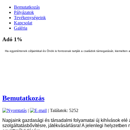
Bemutatkozás
Pályázatok
Tevékenységeink
Kapcsolat
Galéria
Adó 1%
Ha egyetértenek céljainkkal és Önök is fontosnak tartják a családok támogatását, kiemelten
Bemutatkozás
|
| Találatok: 5252
Napjaink gazdasági és társadalmi folyamatai új kihívások elé á
szolgáltatásbővítésre, játékvásárlásra! A jelenlegi helyzetb