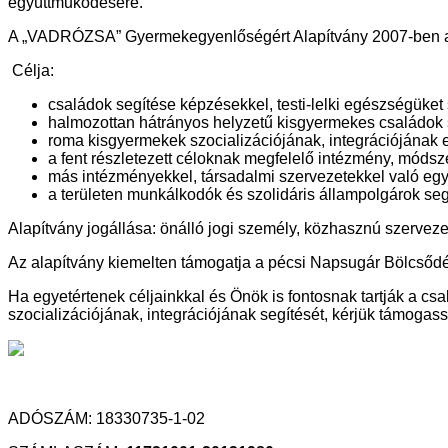
együttműködésére.
A „VADRÓZSA” Gyermekegyenlőségért Alapítvány 2007-ben alaku
Célja:
családok segítése képzésekkel, testi-lelki egészségüke
halmozottan hátrányos helyzetű kisgyermekes családok 
roma kisgyermekek szocializációjának, integrációjának el
a fent részletezett céloknak megfelelő intézmény, módsze
más intézményekkel, társadalmi szervezetekkel való e
a területen munkálkodók és szolidáris állampolgárok se
Alapítvány jogállása: önálló jogi személy, közhasznú szerveze
Az alapítvány kiemelten támogatja a pécsi Napsugár Bölcsődé
Ha egyetértenek céljainkkal és Önök is fontosnak tartják a c
szocializációjának, integrációjának segítését, kérjük támog
ADÓSZÁM: 18330735-1-02