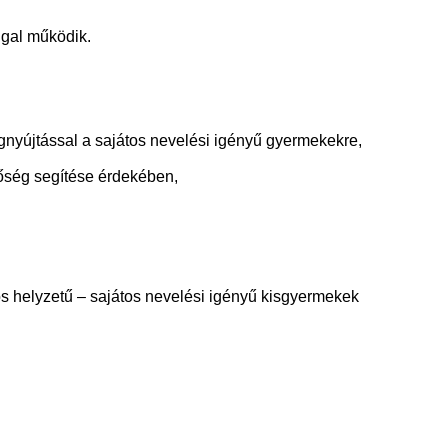
ggal működik.
égnyújtással a sajátos nevelési igényű gyermekekre,
őség segítése érdekében,
os helyzetű – sajátos nevelési igényű kisgyermekek