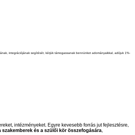
iójának, integrációjának segítését, kérjük támogassanak bennünket adományaikkal, adójuk 1%-
reket, intézményeket. Egyre kevesebb forrás jut fejlesztésre,
a szakemberek és a szülői kör összefogására
,