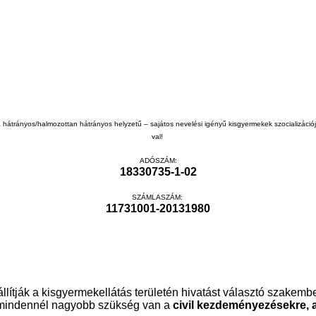
 a hátrányos/halmozottan hátrányos helyzetű – sajátos nevelési igényű kisgyermekek szocializác
val!
ADÓSZÁM:
18330735-1-02
SZÁMLASZÁM:
11731001-20131980
llítják a kisgyermekellátás területén hivatást választó szakembe
en mindennél nagyobb szükség van a
civil kezdeményezésekre, 