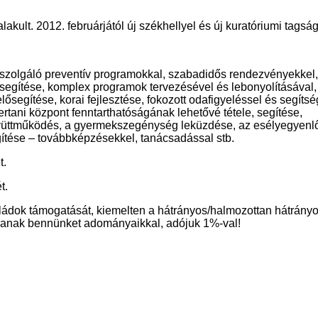
lt. 2012. februárjától új székhellyel és új kuratóriumi tagsá
t szolgáló preventív programokkal, szabadidős rendezvényekkel,
segítése, komplex programok tervezésével és lebonyolításával,
ősegítése, korai fejlesztése, fokozott odafigyeléssel és segíts
rtani központ fenntarthatóságának lehetővé tétele, segítése,
gyüttműködés, a gyermekszegénység leküzdése, az esélyegyenl
gítése – továbbképzésekkel, tanácsadással stb.
t.
t.
saládok támogatását, kiemelten a hátrányos/halmozottan hátrány
assanak bennünket adományaikkal, adójuk 1%-val!