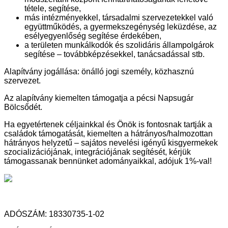
tétele, segítése,
más intézményekkel, társadalmi szervezetekkel való
együttműködés, a gyermekszegénység leküzdése, az
esélyegyenlőség segítése érdekében,
a területen munkálkodók és szolidáris állampolgárok
segítése – továbbképzésekkel, tanácsadással stb.
Alapítvány jogállása: önálló jogi személy, közhasznú
szervezet.
Az alapítvány kiemelten támogatja a pécsi Napsugár
Bölcsődét.
Ha egyetértenek céljainkkal és Önök is fontosnak tartják a
családok támogatását, kiemelten a hátrányos/halmozottan
hátrányos helyzetű – sajátos nevelési igényű kisgyermekek
szocializációjának, integrációjának segítését, kérjük
támogassanak bennünket adományaikkal, adójuk 1%-val!
ADÓSZÁM: 18330735-1-02