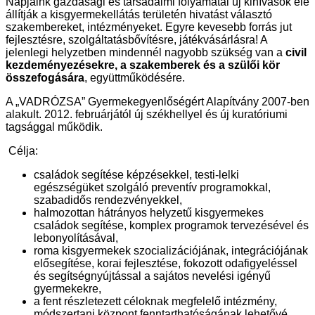
Napjaink gazdasági és társadalmi folyamatai új kihívások elé
állítják a kisgyermekellátás területén hivatást választó
szakembereket, intézményeket. Egyre kevesebb forrás jut
fejlesztésre, szolgáltatásbővítésre, játékvásárlásra! A
jelenlegi helyzetben mindennél nagyobb szükség van a
civil
kezdeményezésekre, a szakemberek és a szülői kör
összefogására
, együttműködésére.
A „VADRÓZSA” Gyermekegyenlőségért Alapítvány 2007-ben
alakult. 2012. februárjától új székhellyel és új kuratóriumi
tagsággal működik.
Célja:
családok segítése képzésekkel, testi-lelki
egészségüket szolgáló preventív programokkal,
szabadidős rendezvényekkel,
halmozottan hátrányos helyzetű kisgyermekes
családok segítése, komplex programok tervezésével és
lebonyolításával,
roma kisgyermekek szocializációjának, integrációjának
elősegítése, korai fejlesztése, fokozott odafigyeléssel
és segítségnyújtással a sajátos nevelési igényű
gyermekekre,
a fent részletezett céloknak megfelelő intézmény,
módszertani központ fenntarthatóságának lehetővé