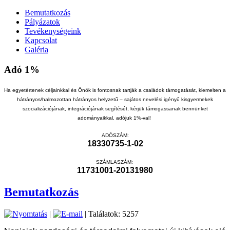
Bemutatkozás
Pályázatok
Tevékenységeink
Kapcsolat
Galéria
Adó 1%
Ha egyetértenek céljainkkal és Önök is fontosnak tartják a családok támogatását, kiemelten a
hátrányos/halmozottan hátrányos helyzetű – sajátos nevelési igényű kisgyermekek
szocializációjának, integrációjának segítését, kérjük támogassanak bennünket
adományaikkal, adójuk 1%-val!
ADÓSZÁM:
18330735-1-02
SZÁMLASZÁM:
11731001-20131980
Bemutatkozás
|
| Találatok: 5257